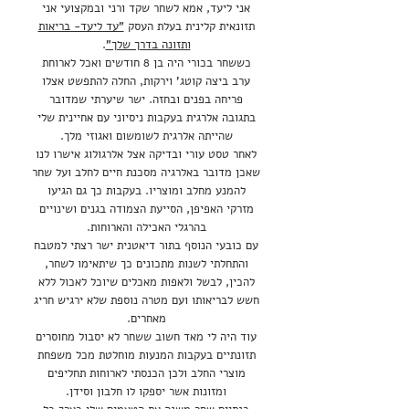
אני ליעד, אמא לשחר שקד ורני ובמקצועי אני
תזונאית קלינית בעלת העסק
"עד ליעד- בריאות
ותזונה בדרך שלך"
.
כששחר בכורי היה בן 8 חודשים ואכל לארוחת
ערב ביצה קוטג' וירקות, החלה להתפשט אצלו
פריחה בפנים ובחזה. ישר שיערתי שמדובר
בתגובה אלרגית בעקבות ניסיוני עם אחיינית שלי
שהייתה אלרגית לשומשום ואגוזי מלך.
לאחר טסט עורי ובדיקה אצל אלרגולוג אישרו לנו
שאכן מדובר באלרגיה מסכנת חיים לחלב ועל שחר
להמנע מחלב ומוצריו. בעקבות כך גם הגיעו
מזרקי האפיפן, הסייעת הצמודה בגנים ושינויים
בהרגלי האכילה והארוחות.
עם כובעי הנוסף בתור דיאטנית ישר רצתי למטבח
והתחלתי לשנות מתכונים כך שיתאימו לשחר,
להכין, לבשל ולאפות מאכלים שיוכל לאכול ללא
חשש לבריאותו ועם מטרה נוספת שלא ירגיש חריג
מאחרים.
עוד היה לי מאד חשוב ששחר לא יסבול מחוסרים
תזונתיים בעקבות המנעות מוחלטת מכל משפחת
מוצרי החלב ולכן הכנסתי לארוחות תחליפים
ומזונות אשר יספקו לו חלבון וסידן.