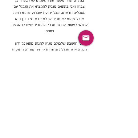
בנתיים שחר משנה את הטעמים שלו בערך כל
שבוע ואני בהתאם מנסה להמציא את הגלגל עם
מאכלים חדשים, אבל יודעת שברגע שהוא רואה
אוכל שהוא לא מכיר או לא יודע מי הכין הוא
אחראי לשאול אם זה חלבי ולהסביר שיש לו אלגיה
לחלב.
אני חושבת שלכולם מגיע להנות מהאוכל ולא
משנה איזו מגבלה תזונתית קיימת אם זה המנעות
מגלוטן/ סוכר/ אגוזים/ חלב/ סויה ועוד רבים,
אפשר למצוא את המאכלים והפינוקים המתאימים.
לכל אחד קיימים הרגלי אכילה שונים, לכל
משפחה יש את המאכלים שהיא אוהבת והארוחות
המשפחתיות שלה, ואם יש במשפחה אלרגיה
למזון, כדאי למצוא את הדרך המתאימה ביותר
למשפחה ולילד לאכילה בריאה ושמחה.
אני מודעת לאתגרי האכילה שיכולים להופיע
בעקבות החששות והמגבלות לילדים בעלי אלרגיה,
אני כאן כדי לתמוך ולסייע בנושא, בין אם
בזמינות מתכונים מותאמים שאדאג להעלות לאתר
ובין אם בייעוץ
פרטני וממוקד לצרכי הילד.ה
ו/או המשפחה.