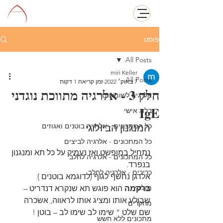
פוסט
All Posts
miri Keller
All Posts
7 באוק׳ 2022
זמן קריאה 1 דקות
חלק 3 - אלרגיה מתווכת נוגדני
אלרגיה לשומשום
IgE
בלוג אישי
כל המתכונים - אלרגיה בוטנים ואגוזים
המנגנון הביולוגי
כל המתכונים - אלרגיה לביצים
נתחיל במופשט ואז נעמיק על כל תא ומנגנון 
כל המתכונים - אלרגיה לחלב
בנפרד.
כריכים - אלרגיה לחלב
אלרגן נחשף לגוף (לדוגמא בוטנים )
מולטי
ברקמה
 הוא פוגש תא שנקרא דנדריט –
שבולע אותו ומציג אותו לראווה, אשכרה 
מחקרים
שם שלט " שימו לב שימו לב – בוטן !
מתכונים ללא חשש