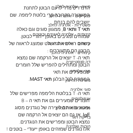
פיצה - אלרגיה לחלב
הדנדריט נודד לו עם הבוטן לתחנת 
המשטרה הקרובה קרי בלוטת לימפה. שם 
פנקייקים - אלרגיה לחלב
יושבים להם בנחת
פשטידות - אלרגיה לחלב
תאי T ותאי B
, ממגוון סוגים וגם כאלה 
קינוחים - אלרגיה לאגוזים ובוטנים
שמזהים ומגיבים באופן ייחודי לבוטן.
קינוחים - אלרגיה לביצים
כשהם רואים את השלט שמוצג לראווה של 
הבוטן הם מתעוררים :
קינוחים - אלרגיה לחלב
תאי ה- T יוצאים אל הרקמה שם נמצא 
דה סנסטיזציה
הבוטן ומתחילים להפריש שלל חומרים 
מהי אלרגיה
שמפעילים את תאי
המפתח לכל הבלגן 
תאי MAST
.
מערכת החיסון
סוגי אלרגיה
תאי ה- T בבלוטת הלימפה מפרישים שלל 
אנפילקסיס
חומרים שמעירים גם את תאי ה – B 
ומכוונים אותם ליצירה של נוגדנים מסוג 
מניעת אלרגיה למזון
IgE
. אז גם הם יוצאים אל הרקמה שם 
בדיקת תגר
נמצא הבוטן ומפרישים את הנוגדנים.
הורות ואלרגיה
אלו נוגדנים שמזהים באופן ייעודי – בוטנים !