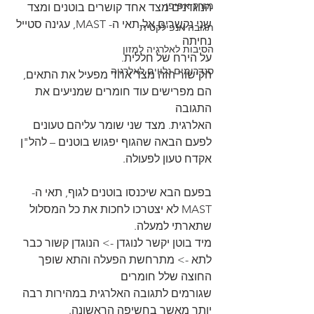
מזרק אפיפן
הנוגדנים מצד אחד קושרים בוטנים ומצד 
שני נקשרים אל תאי ה- MAST, עגינה סטייל 
תגובה אנפילקטית
נחיתה
הסיבות לאלרגיה למזון
על הירח של חללית.
סנדרומים נלווים לאלרגיה
הקישור הזה מצד אחד מפעיל את התאים, 
הם מפרישים עוד חומרים שמניעים את 
התגובה
האלרגית. מצד שני שומר עליהם טעונים 
לפעם הבאה שהגוף יפגוש בוטנים – להל"ן 
אקדח טעון לפעולה.
בפעם הבא שיכנסו בוטנים לגוף, תאי ה- 
MAST לא יצטרכו לחכות את כל המסלול 
שתארתי למעלה.
מיד בוטן יקשר לנוגדן -> הנוגדן קשור כבר 
לתא -> מתרחשת הפעלה והתא שופך 
החוצה שלל חומרים
שגורמים לתגובה האלרגית במהירות רבה 
יותר מאשר בחשיפה הראשונה.