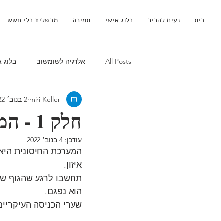
בית
נעים להכיר
בלוג אישי
תמיכה
מבשלים בלי חשש
All Posts
אלרגיה לשומשום
בלוג א
miri Keller
2 בנוב׳ 2022
כל המתכונים - אלרגיה לחלב
כריכ
חלק 1 - המערכת החיסונית, איזון זה שם המשחק
עודכן:
4 בנוב׳ 2022
פנקייקים - אלרגיה לחלב
פשטידות
המערכת החיסונית היא 
איזון.
תחשבו לרגע שהגוף שלנ
קינוחים - אלרגיה לחלב
דה סנסטי
הוא נפגם.
שערי הכניסה העיקריים
מניעת אלרגיה למזון
בדיקת תגר