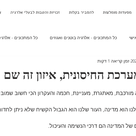
מסעדות מומלצות
להסביר בקלות
זכויות והטבות לבעלי אלרגיה
א
ישי
כל המתכונים - אלרגיה בוטנים ואגוזים
כל המתכונים - אלרגיה
זמן קריאה 1 דקות
ים - אלרגיה לחלב
מולטי
מחקרים
מתכונים ללא חשש
 - אלרגיה לחלב
קינוחים - אלרגיה לאגוזים ובוטנים
קינוחים - אלר
מורכבת, מאתגרת, מעניינת, חכמה והעקרון הכי חשוב שמובי
ו הוא מדינה, העור שלנו הוא הגבול הקשיח שלא ניתן לחדור
זציה
מהי אלרגיה
מערכת החיסון
סוגי אלרגיה
אנפילק
 של המדינה הם דרכי הנשימה והעיכול.
הורות ואלרגיה
מזרק אפיפן
תגובה אנפילקטית
הסיבות