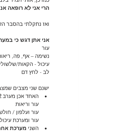
כמו כן, אותי תמיד בל
הרי אני לא רופאה אני
סנדרומים נלווים לאלרגיה
ואז נתקלתי בהסבר הז
אני אתן דגש כי במער
עור
נשימה – אף, פה, ריאות
עיכול - הקאות/שלשולי
לב - לחץ דם
ישנם שני מצבים שמצבי
האחד אכן מערב 
2 מער
עור וריאות
עור ועלפון / חולש
עור ומערכת עיכול
השני 
מערכת אחת