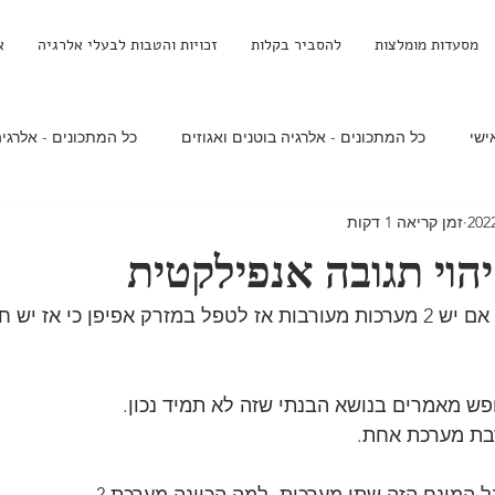
מסעדות מומלצות
להסביר בקלות
זכויות והטבות לבעלי אלרגיה
א
ישי
כל המתכונים - אלרגיה בוטנים ואגוזים
כל המתכונים - אלרגיה
זמן קריאה 1 דקות
ים - אלרגיה לחלב
מולטי
מחקרים
מתכונים ללא חשש
 - אלרגיה לחלב
קינוחים - אלרגיה לאגוזים ובוטנים
קינוחים - אלר
 כי אז יש חשד לתגובה
זציה
מהי אלרגיה
מערכת החיסון
סוגי אלרגיה
אנפילק
ש מאמרים בנושא הבנתי שזה לא תמיד נכון.
בת מערכת אחת.
הורות ואלרגיה
מזרק אפיפן
תגובה אנפילקטית
הסיבות