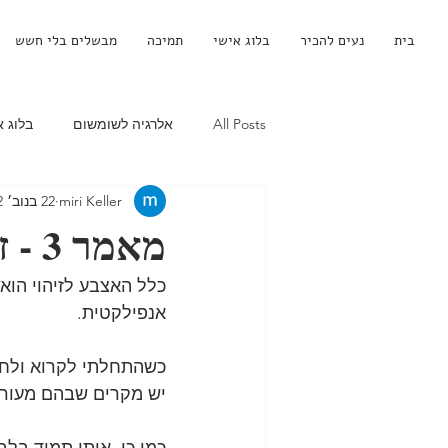
בית
נעים להכיר
בלוג אישי
תמיכה
מבשלים בלי חשש
All Posts
אלרגיה לשומשום
בלוג א
miri Keller
22 בנוב׳ 2022
כל המתכונים - אלרגיה לחלב
כריכ
מאמר 3 - זיהוי תגובה אנפילקטית
פנקייקים - אלרגיה לחלב
פשטידות
כלל האצבע לזיהוי הוא אם יש 2 מערכות מעורבות אז לטפל במזרק אפיפן
אנפילקטית.
קינוחים - אלרגיה לחלב
דה סנסטי
כשהתחלתי לקרוא ולחפ
יש מקרים שבהם מעור
מניעת אלרגיה למזון
בדיקת תגר