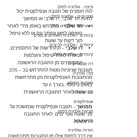
פיצה - אלרגיה לחלב
לוח הזמנים של תגובה אנפילקטית יכול 
פנקייקים - אלרגיה לחלב
להיות חד שלבי, דו שלבי או ממושך:
חד שלבי
פשטידות - אלרגיה לחלב
 – מתרחש באופן מידי לאחר 
חשיפה למזון ונפתר עם או ללא טיפול 
קינוחים - אלרגיה לאגוזים ובוטנים
תוך דקות עד שעות
קינוחים - אלרגיה לביצים
דו שלבי
 – התחדשות של התסמינים, 
קינוחים - אלרגיה לחלב
לכאורה לאחר טיפול והעלמות 
התסימינים מן התגובה הראשונה.
דה סנסטיזציה
תגובות שניוניות נוטות להתרחש בכ – 20% 
מהי אלרגיה
מהתגובות האנפילקטיות והן מתרחשות 
מערכת החיסון
באופן טיפוסי, בערך 8 עד
72 שעות לאחר התגובה הראשונית.
סוגי אלרגיה
אנפילקסיס
ממושך 
– תגובה אנפילקטית שנמשכת על 
מניעת אלרגיה למזון
פני שעות ואף ימים, לאחר התגובה 
בדיקת תגר
הראשונה.
הורות ואלרגיה
אין דרך לחזות אילו מן התגובות תתרחשנה 