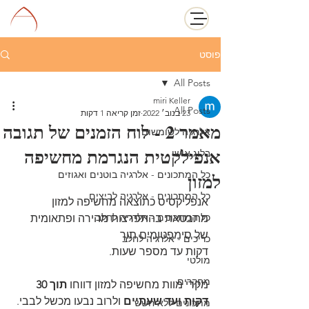
פוסט
All Posts
miri Keller
All Posts
23 בנוב׳ 2022
זמן קריאה 1 דקות
מאמר 2 - לוח הזמנים של תגובה
אלרגיה לשומשום
אנפילקטית הנגרמת מחשיפה
בלוג אישי
למזון
כל המתכונים - אלרגיה בוטנים ואגוזים
כל המתכונים - אלרגיה לביצים
אנפליקסיס כתוצאה מחשיפה למזון 
כל המתכונים - אלרגיה לחלב
מתבטאת בהתפרצות מהירה ופתאומית 
של סימפטומים תוך
כריכים - אלרגיה לחלב
דקות עד מספר שעות.
מולטי
מחקרים
מקרי מוות מחשיפה למזון דווחו 
תוך 30 
דקות ועד שעתיים
 ולרוב נבעו מכשל לבבי.
מתכונים ללא חשש