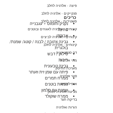
פיצה - אלרגיה לחלב
פנקייקים - אלרגיה לחלב
כריכים
פשטידות - אלרגיה לחלב
נקניק וחומוס + עגבנייה
קינוחים - אלרגיה לאגוזים ובוטנים
טחינה
אבוקדו
קינוחים - אלרגיה לביצים
גבינה צהובה / לבנה / קוטג/ שמנת/ 
קינוחים - אלרגיה לחלב
בולגרית
דה סנסטיזציה
סילאן / דבש
ריבות
מהי אלרגיה
גבינה טבעונית 
מערכת החיסון
פיתה עם שמן זית וזעתר
סוגי אלרגיה
ממרח תמרים
אנפילקסיס
חמאת בוטנים
שמנת עם סלמון 
מניעת אלרגיה למזון
ממרח שוקולד
בדיקת תגר
הורות ואלרגיה